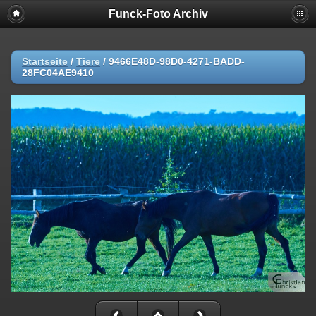
Funck-Foto Archiv
Startseite
/
Tiere
/
9466E48D-98D0-4271-BADD-
28FC04AE9410