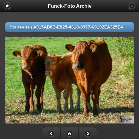
Funck-Foto Archiv
Startseite
/
A915AB8B-E825-4618-8977-60192EA325E4